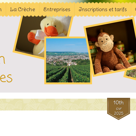
n
La Crèche
Entreprises
Inscriptions et tarifs
10th
avr
2025