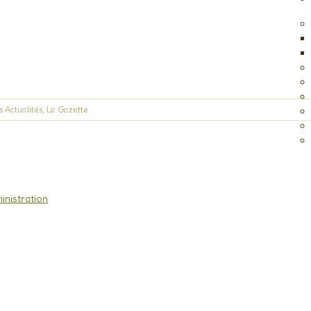
s
Actualités
,
La Gazette
inistration