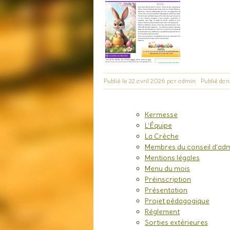
Publié le
22 avril 2026
par
admin
Publié dan
Kermesse
L’Équipe
La Crèche
Membres du conseil d’adm
Mentions légales
Menu du mois
Préinscription
Présentation
Projet pédagogique
Réglement
Sorties extérieures