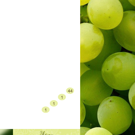
44
1
1
1
Menu