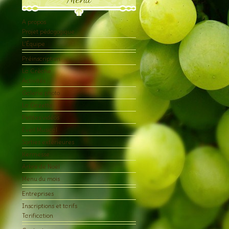
A propos
Projet pédagogique
L’Équipe
Préinscription
La Crèche
Activités
Galerie photo
La Gazette
Petites vidéos
Éveil Musical
Sorties extérieures
Kermesse
Arbre de Noël
Menu du mois
Entreprises
Inscriptions et tarifs
Tarification